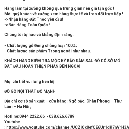
Hàng làm tại xưởng không qua trung gian nên giá tận gốc !
Mời quý khách về xưởng xem hàng thực tế và trao đổi trực tiếp !
->Nhận hàng Đặt Theo yêu cầu!
->Bán Hàng Toàn Quốc !
Chúng tôi tự hào và khẳng định rằng:
- Chất lượng gỗ Đúng chủng loại 100%;
- Chất lượng sản phẩm Trong ngoài như nhau.
KHÁCH HÀNG KIỂM TRA MỘC KÝ BẢO ĐẢM SAU ĐÓ CÓ SỞ MỚI
BẮT ĐẦU HOÀN THIỆN PHẨN BÊN NGOÀI
Mọi chi tiết vui lòng liên hệ:
ĐỒ GỖ
NỘI THẤT
ĐỖ MẠNH
Địa chỉ cơ sở sản xuất – cửa hàng: Ngõ bắc, Châu Phong – Thư
Lâm – Hà Nội ,
Hotline:0944.2222.66 - 038.626.6789
Youtube
:
https://www.youtube.com/channel/UCZiOx0efCE6Ur1dK7nVrH3A