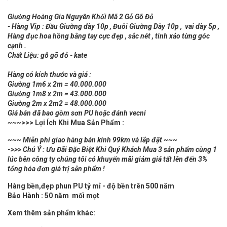
Giường Hoàng Gia Nguyên Khối Mã 2 Gỗ Gõ Đỏ
- Hàng Vip : Đầu Giường dày 10p , Đuôi Giường Dày 10p , vai dày 5p ,
Hàng đục hoa hồng bằng tay cực đẹp , sắc nét , tinh xảo từng góc
cạnh .
Chất Liệu: gỗ gõ đỏ - kate
Hàng có kích thước và giá :
Giường 1m6 x 2m = 40.000.000
Giường 1m8 x 2m = 43.000.000
Giường 2m x 2m2 = 48.000.000
Giá bán đã bao gồm sơn PU hoặc đánh vecni
~~~
>>> Lợi Ích Khi Mua Sản Phẩm :
~~~ Miễn phí giao hàng bán kính 99km và lắp đặt ~~~
-
>>> Chú Ý : Ưu Đãi Đặc Biệt Khi Quý Khách Mua 3 sản phẩm cùng 1
lúc bên công ty chúng tôi có khuyến mãi giảm giá tất lên đến 3%
tổng hóa đơn giá trị sản phẩm !
Hàng bền,đẹp phun PU tỷ mỉ - độ bền trên 500 năm
Bảo Hành : 50 năm mối mọt
Xem thêm sản phẩm khác: