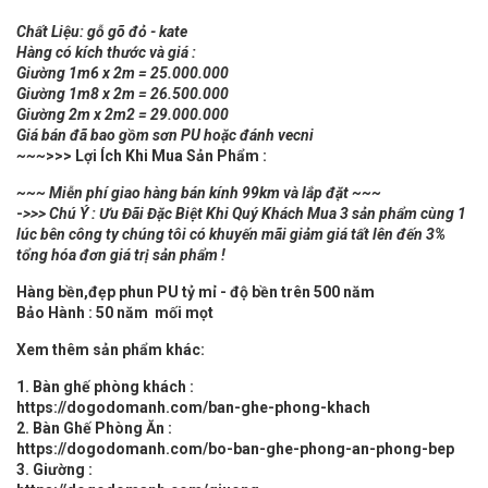
Chất Liệu: gỗ gõ đỏ - kate
Hàng có kích thước và giá :
Giường 1m6 x 2m = 25.000.000
Giường 1m8 x 2m = 26.500.000
Giường 2m x 2m2 = 29.000.000
Giá bán đã bao gồm sơn PU hoặc đánh vecni
~~~
>>> Lợi Ích Khi Mua Sản Phẩm :
~~~ Miễn phí giao hàng bán kính 99km và lắp đặt ~~~
-
>>> Chú Ý : Ưu Đãi Đặc Biệt Khi Quý Khách Mua 3 sản phẩm cùng 1
lúc bên công ty chúng tôi có khuyến mãi giảm giá tất lên đến 3%
tổng hóa đơn giá trị sản phẩm !
Hàng bền,đẹp phun PU tỷ mỉ - độ bền trên 500 năm
Bảo Hành : 50 năm mối mọt
Xem thêm sản phẩm khác:
1. Bàn ghế phòng khách :
https://dogodomanh.com/ban-ghe-phong-khach
2. Bàn Ghế Phòng Ăn :
https://dogodomanh.com/bo-ban-ghe-phong-an-phong-bep
3. Giường :