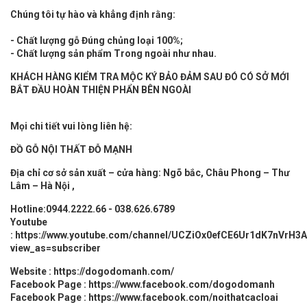
Chúng tôi tự hào và khẳng định rằng:
- Chất lượng gỗ Đúng chủng loại 100%;
- Chất lượng sản phẩm Trong ngoài như nhau.
KHÁCH HÀNG KIỂM TRA MỘC KÝ BẢO ĐẢM SAU ĐÓ CÓ SỞ MỚI
BẮT ĐẦU HOÀN THIỆN PHẨN BÊN NGOÀI
Mọi chi tiết vui lòng liên hệ:
ĐỒ GỖ
NỘI THẤT
ĐỖ MẠNH
Địa chỉ cơ sở sản xuất – cửa hàng: Ngõ bắc, Châu Phong – Thư
Lâm – Hà Nội ,
Hotline:0944.2222.66 - 038.626.6789
Youtube
:
https://www.youtube.com/channel/UCZiOx0efCE6Ur1dK7nVrH3A
view_as=subscriber
Website :
https://dogodomanh.com/
Facebook Page :
https://www.facebook.com/dogodomanh
Facebook Page :
https://www.facebook.com/noithatcacloai