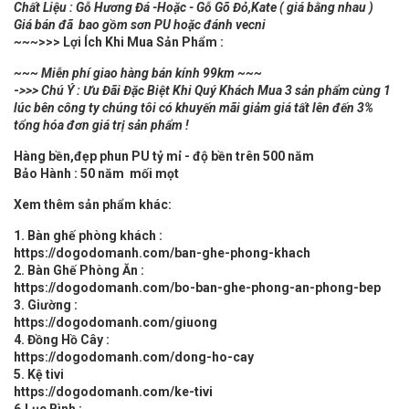
Chất Liệu : Gỗ Hương Đá -Hoặc - Gỗ Gõ Đỏ,Kate ( giá bằng nhau )
Giá bán đã bao gồm sơn PU hoặc đánh vecni
~~~
>>> Lợi Ích Khi Mua Sản Phẩm :
~~~ Miễn phí giao hàng bán kính 99km ~~~
-
>>> Chú Ý : Ưu Đãi Đặc Biệt Khi Quý Khách Mua 3 sản phẩm cùng 1
lúc bên công ty chúng tôi có khuyến mãi giảm giá tất lên đến 3%
tổng hóa đơn giá trị sản phẩm !
Hàng bền,đẹp phun PU tỷ mỉ - độ bền trên 500 năm
Bảo Hành : 50 năm mối mọt
Xem thêm sản phẩm khác:
1. Bàn ghế phòng khách :
https://dogodomanh.com/ban-ghe-phong-khach
2. Bàn Ghế Phòng Ăn :
https://dogodomanh.com/bo-ban-ghe-phong-an-phong-bep
3. Giường :
https://dogodomanh.com/giuong
4. Đồng Hồ Cây :
https://dogodomanh.com/dong-ho-cay
5. Kệ tivi
https://dogodomanh.com/ke-tivi
6.Lục Bình :