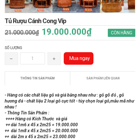
Tủ Rượu Cánh Cong Víp
19.000.000₫
21.000.000₫
CÒN HÀNG
SỐ LƯỢNG
Mua ngay
THÔNG TIN SẢN PHẨM
SẢN PHẨM LIÊN QUAN
- Hàng có các chất liệu gỗ và giá bằng nhau như : gỗ gõ đỏ , gỗ
hương đá - chất liệu 2 loại gỗ cực tốt - tùy chọn loại gỗ,mẫu mã như
nhau !
- Thông Tin Sản Phẩm :
++++ Hàng có Kích Thước và giá
++ dài 1m6 x 45 x 2m25 = 19.000.000
++ dài 1m8 x 45 x 2m25 = 20.000.000
++ dài 2m x 45 x 2m25 = 23.000.000