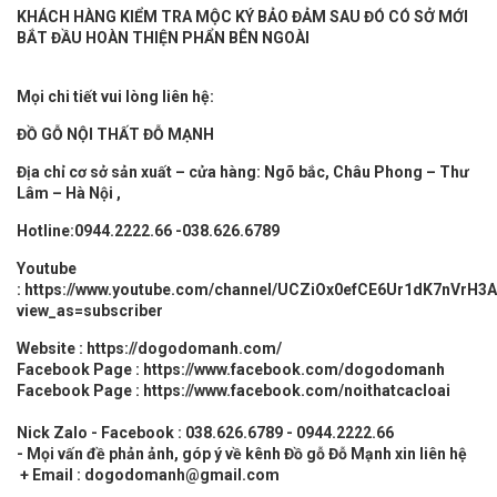
KHÁCH HÀNG KIỂM TRA MỘC KÝ BẢO ĐẢM SAU ĐÓ CÓ SỞ MỚI
BẮT ĐẦU HOÀN THIỆN PHẨN BÊN NGOÀI
Mọi chi tiết vui lòng liên hệ:
ĐỒ GỖ
NỘI THẤT
ĐỖ MẠNH
Địa chỉ cơ sở sản xuất – cửa hàng: Ngõ bắc, Châu Phong – Thư
Lâm – Hà Nội ,
Hotline:0944.2222.66 -
038.626.6789
Youtube
:
https://www.youtube.com/channel/UCZiOx0efCE6Ur1dK7nVrH3A
view_as=subscriber
Website :
https://dogodomanh.com/
Facebook Page :
https://www.facebook.com/dogodomanh
Facebook Page :
https://www.facebook.com/noithatcacloai
Nick Zalo - Facebook : 038.626.6789 - 0944.2222.66
- Mọi vấn đề phản ảnh, góp ý về kênh Đồ gỗ Đỗ Mạnh xin liên hệ
+ Email : dogodomanh@gmail.com