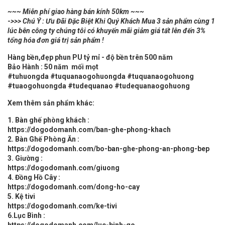
~~~ Miễn phí giao hàng bán kính 50km ~~~
-
>>> Chú Ý : Ưu Đãi Đặc Biệt Khi Quý Khách Mua 3 sản phẩm cùng 1
lúc bên công ty chúng tôi có khuyến mãi giảm giá tất lên đến 3%
tổng hóa đơn giá trị sản phẩm !
Hàng bền,đẹp phun PU tỷ mỉ - độ bền trên 500 năm
Bảo Hành : 50 năm mối mọt
#tuhuongda #tuquanaogohuongda #tuquanaogohuong
#tuaogohuongda #tudequanao #tudequanaogohuong
Xem thêm sản phẩm khác:
1. Bàn ghế phòng khách :
https://dogodomanh.com/ban-ghe-phong-khach
2. Bàn Ghế Phòng Ăn :
https://dogodomanh.com/bo-ban-ghe-phong-an-phong-bep
3. Giường :
https://dogodomanh.com/giuong
4. Đồng Hồ Cây :
https://dogodomanh.com/dong-ho-cay
5. Kệ tivi
https://dogodomanh.com/ke-tivi
6.Lục Bình :
https://dogodomanh.com/luc-binh-go