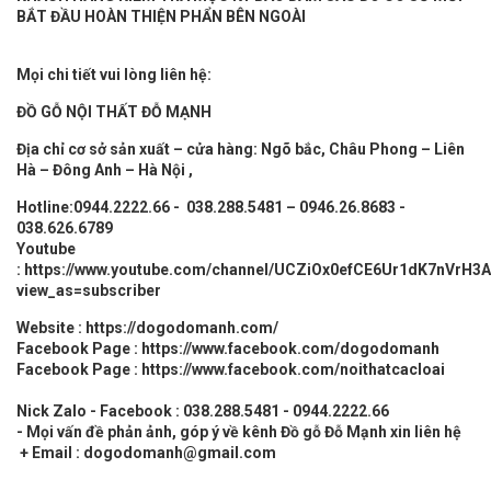
BẮT ĐẦU HOÀN THIỆN PHẨN BÊN NGOÀI
Mọi chi tiết vui lòng liên hệ:
ĐỒ GỖ
NỘI THẤT
ĐỖ MẠNH
Địa chỉ cơ sở sản xuất – cửa hàng: Ngõ bắc, Châu Phong – Liên
Hà – Đông Anh – Hà Nội ,
Hotline:0944.2222.66 - 038.288.5481 – 0946.26.8683 -
038.626.6789
Youtube
:
https://www.youtube.com/channel/UCZiOx0efCE6Ur1dK7nVrH3A
view_as=subscriber
Website :
https://dogodomanh.com/
Facebook Page :
https://www.facebook.com/dogodomanh
Facebook Page :
https://www.facebook.com/noithatcacloai
Nick Zalo - Facebook : 038.288.5481 - 0944.2222.66
- Mọi vấn đề phản ảnh, góp ý về kênh Đồ gỗ Đỗ Mạnh xin liên hệ
+ Email : dogodomanh@gmail.com