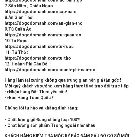
7.Sập Nằm , Chiếu Ngựa
https://dogodomanh.com/sap-nam
8.Án Gian Thờ :
https://dogodomanh.com/an-gian-tho
9.Tủ Quần Áo :
https://dogodomanh.com/tu-quan-ao
10.Tủ Rượu :
https://dogodomanh.com/tu-ruou
11. Tủ Thờ :
https://dogodomanh.com/tu-tho
12 .Hoành Phi Câu Đối :
https://dogodomanh.com/hoanh-phi-cau-doi
Hàng làm tại xưởng không qua trung gian nên giá tận gốc !
Mời quý khách về xưởng xem hàng thực tế và trao đổi trực tiếp !
->Nhận hàng Đặt Theo yêu cầu!
->Bán Hàng Toàn Quốc !
Chúng tôi tự hào và khẳng định rằng:
- Chất lượng gỗ Đúng chủng loại 100%;
- Chất lượng sản phẩm Trong ngoài như nhau.
KHÁCH HÀNG KIỂM TRA MỘC KÝ BẢO ĐẢM SAU ĐÓ CÓ SỞ MỚI