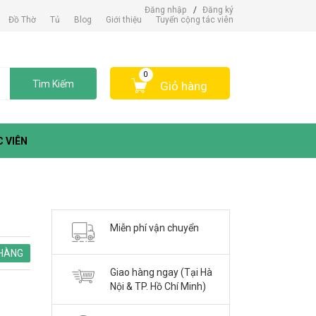
Đăng nhập
/
Đăng ký
Đồ Thờ
Tủ
Blog
Giới thiệu
Tuyển cộng tác viên
0
Tìm Kiếm
Giỏ hàng
 VIÊN
Miễn phí vận chuyển
HÀNG
Giao hàng ngay (Tại Hà
Nội & TP. Hồ Chí Minh)