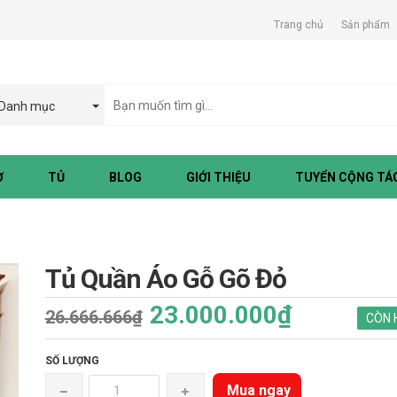
Trang chủ
Sản phẩm
Danh mục
Ờ
TỦ
BLOG
GIỚI THIỆU
TUYỂN CỘNG TÁC
Tủ Quần Áo Gỗ Gõ Đỏ
23.000.000₫
26.666.666₫
CÒN 
SỐ LƯỢNG
Mua ngay