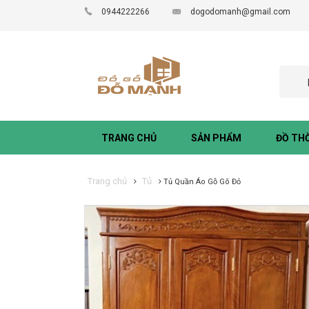
0944222266
dogodomanh@gmail.com
TRANG CHỦ
SẢN PHẨM
ĐỒ TH
Trang chủ
Tủ
Tủ Quần Áo Gỗ Gõ Đỏ