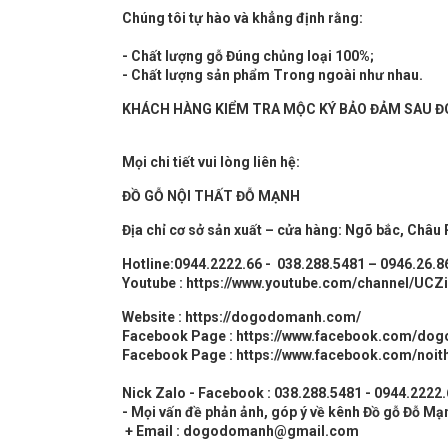
Chúng tôi tự hào và khẳng định rằng:
- Chất lượng gỗ Đúng chủng loại 100%;
- Chất lượng sản phẩm Trong ngoài như nhau.
KHÁCH HÀNG KIỂM TRA MỘC KÝ BẢO ĐẢM SAU ĐÓ
Mọi chi tiết vui lòng liên hệ:
ĐỒ GỖ
NỘI THẤT
ĐỖ MẠNH
Địa chỉ cơ sở sản xuất – cửa hàng: Ngõ bắc, Châu
Hotline:0944.2222.66 - 038.288.5481 – 0946.26.8
Youtube :
https://www.youtube.com/channel/UC
Website :
https://dogodomanh.com/
Facebook Page :
https://www.facebook.com/do
Facebook Page :
https://www.facebook.com/noit
Nick Zalo - Facebook : 038.288.5481 - 0944.2222
- Mọi vấn đề phản ảnh, góp ý về kênh Đồ gỗ Đỗ Mạn
+ Email : dogodomanh@gmail.com