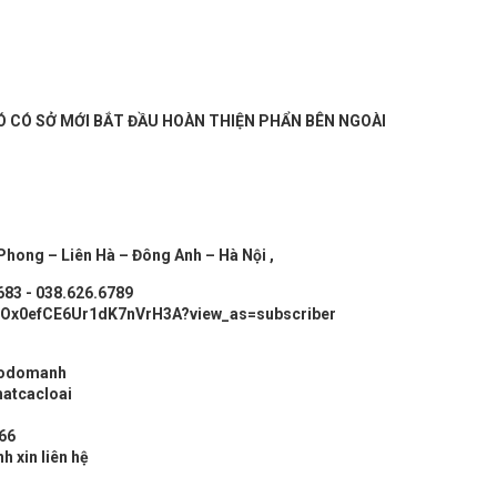
 CÓ SỞ MỚI BẮT ĐẦU HOÀN THIỆN PHẨN BÊN NGOÀI
 Phong – Liên Hà – Đông Anh – Hà Nội ,
683 - 038.626.6789
ZiOx0efCE6Ur1dK7nVrH3A?view_as=subscriber
godomanh
hatcacloai
.66
h xin liên hệ