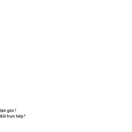
tận gốc !
ổi trực tiếp !