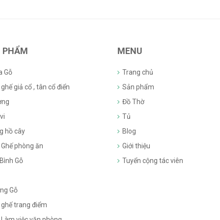
 PHẨM
MENU
a Gỗ
Trang chủ
ghế giả cổ , tân cổ điển
Sản phẩm
ờng
Đồ Thờ
vi
Tủ
g hồ cây
Blog
 Ghế phòng ăn
Giới thiệu
 Bình Gỗ
Tuyển cộng tác viên
ng Gỗ
 ghế trang điểm
 Làm việc văn phòng