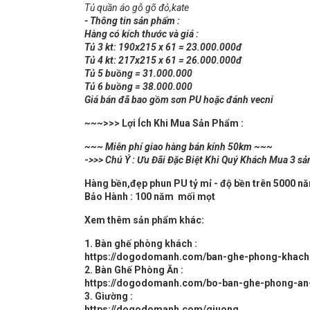
Tủ quần áo gỗ gõ đỏ,kate
- Thông tin sản phẩm :
Hàng có kích thước và giá :
Tủ 3 kt: 190x215 x 61 = 23.000.000đ
Tủ 4 kt: 217x215 x 61 = 26.000.000đ
Tủ 5 buồng = 31.000.000
Tủ 6 buồng = 38.000.000
Giá bán đã bao gồm sơn PU hoặc đánh vecni
~~~
>>> Lợi Ích Khi Mua Sản Phẩm :
~~~ Miễn phí giao hàng bán kính 50km ~~~
-
>>> Chú Ý : Ưu Đãi Đặc Biệt Khi Quý Khách Mua 3 sả
Hàng bền,đẹp phun PU tỷ mỉ - độ bền trên 5000 
Bảo Hành : 100 năm mối mọt
Xem thêm sản phẩm khác:
1. Bàn ghế phòng khách :
https://dogodomanh.com/ban-ghe-phong-khach
2. Bàn Ghế Phòng Ăn :
https://dogodomanh.com/bo-ban-ghe-phong-an
3. Giường :
https://dogodomanh.com/giuong