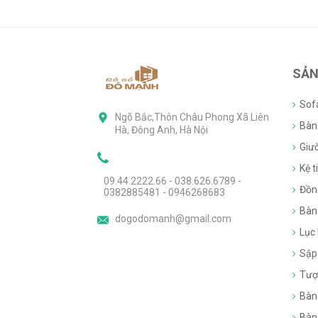
SẢN
Sof
Ngõ Bắc,Thôn Châu Phong Xã Liên
Bàn 
Hà, Đông Anh, Hà Nội
Giư
Kệ ti
09.44.2222.66 - 038.626.6789 -
Đồn
0382885481 - 0946268683
Bàn
dogodomanh@gmail.com
Lục
Sập
Tượ
Bàn
Bàn