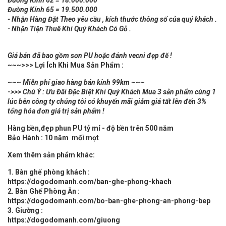
Đường Kính 65 = 19.500.000
- Nhận Hàng Đặt Theo yêu cầu , kích thước thông số của quý khách .
- Nhận Tiện Thuê Khi Quý Khách Có Gỗ .
Giá bán đã bao gồm sơn PU hoặc đánh vecni đẹp đẽ !
~~~
>>> Lợi Ích Khi Mua Sản Phẩm :
~~~ Miễn phí giao hàng bán kính 99km ~~~
-
>>> Chú Ý : Ưu Đãi Đặc Biệt Khi Quý Khách Mua 3 sản phẩm cùng 1
lúc bên công ty chúng tôi có khuyến mãi giảm giá tất lên đến 3%
tổng hóa đơn giá trị sản phẩm !
Hàng bền,đẹp phun PU tỷ mỉ - độ bền trên 500 năm
Bảo Hành : 10 năm mối mọt
Xem thêm sản phẩm khác:
1. Bàn ghế phòng khách :
https://dogodomanh.com/ban-ghe-phong-khach
2. Bàn Ghế Phòng Ăn :
https://dogodomanh.com/bo-ban-ghe-phong-an-phong-bep
3. Giường :
https://dogodomanh.com/giuong