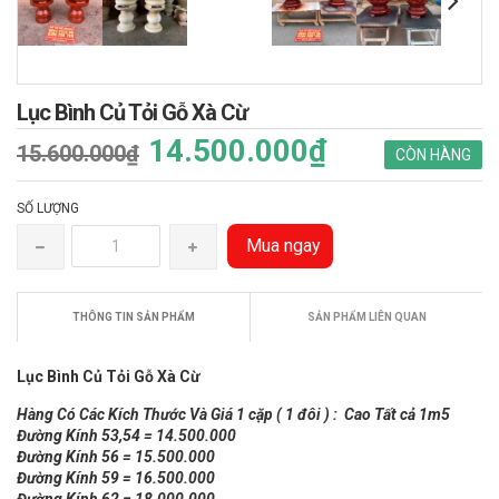
Lục Bình Củ Tỏi Gỗ Xà Cừ
14.500.000₫
15.600.000₫
CÒN HÀNG
SỐ LƯỢNG
Mua ngay
THÔNG TIN SẢN PHẨM
SẢN PHẨM LIÊN QUAN
Lục Bình Củ Tỏi Gỗ Xà Cừ
Hàng Có Các Kích Thước Và Giá 1 cặp ( 1 đôi ) : Cao Tất cả 1m5
Đường Kính 53,54 = 14.500.000
Đường Kính 56 = 15.500.000
Đường Kính 59 = 16.500.000
Đường Kính 62 = 18.000.000