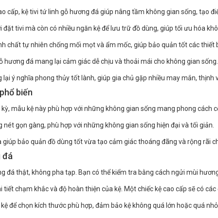
ệu cao cấp, kệ tivi tứ linh gỗ hương đá giúp nâng tầm không gian sống, tạo
 nơi đặt tivi mà còn có nhiều ngăn kệ để lưu trữ đồ dùng, giúp tối ưu hóa k
nh chất tự nhiên chống mối mọt và ẩm mốc, giúp bảo quản tốt các thiết bị đ
ỗ hương đá mang lại cảm giác dễ chịu và thoải mái cho không gian sống.
ng lại ý nghĩa phong thủy tốt lành, giúp gia chủ gặp nhiều may mắn, thịnh
 phổ biến
ầu kỳ, mẫu kệ này phù hợp với những không gian sống mang phong cách cổ
ờng nét gọn gàng, phù hợp với những không gian sống hiện đại và tối giản.
 vừa giúp bảo quản đồ dùng tốt vừa tạo cảm giác thoáng đãng và rộng rãi c
g đá
g đá thật, không pha tạp. Bạn có thể kiểm tra bằng cách ngửi mùi hương
hi tiết chạm khắc và độ hoàn thiện của kệ. Một chiếc kệ cao cấp sẽ có cá
t kệ để chọn kích thước phù hợp, đảm bảo kệ không quá lớn hoặc quá nhỏ