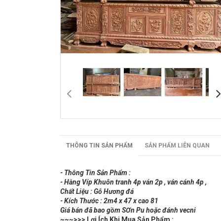
THÔNG TIN SẢN PHẨM
SẢN PHẨM LIÊN QUAN
- Thông Tin Sản Phẩm :
- Hàng Víp Khuôn tranh 4p ván 2p , ván cánh 4p ,
Chất Liệu : Gỗ Hương đá
- Kích Thước : 2m4 x 47 x cao 81
Giá bán đã bao gồm SƠn Pu hoặc đánh vecni
~~~
>>> Lợi Ích Khi Mua Sản Phẩm :