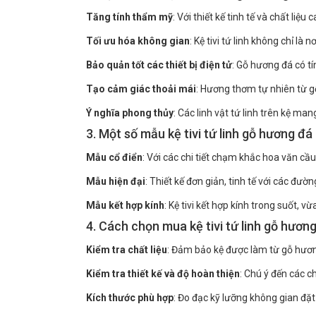
Tăng tính thẩm mỹ
: Với thiết kế tinh tế và chất li
Tối ưu hóa không gian
: Kệ tivi tứ linh không chỉ là
Bảo quản tốt các thiết bị điện tử
: Gỗ hương đá có tí
Tạo cảm giác thoải mái
: Hương thơm tự nhiên từ g
Ý nghĩa phong thủy
: Các linh vật tứ linh trên kệ ma
3. Một số mẫu kệ tivi tứ linh gỗ hương đá
Mẫu cổ điển
: Với các chi tiết chạm khắc hoa văn c
Mẫu hiện đại
: Thiết kế đơn giản, tinh tế với các đư
Mẫu kết hợp kính
: Kệ tivi kết hợp kính trong suốt,
4. Cách chọn mua kệ tivi tứ linh gỗ hươn
Kiểm tra chất liệu
: Đảm bảo kệ được làm từ gỗ hươn
Kiểm tra thiết kế và độ hoàn thiện
: Chú ý đến các c
Kích thước phù hợp
: Đo đạc kỹ lưỡng không gian đặ