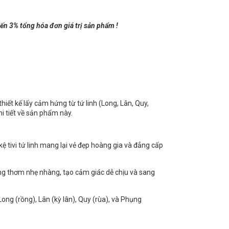
đến 3% tổng hóa đơn giá trị sản phẩm !
hiết kế lấy cảm hứng từ tứ linh (Long, Lân, Quy,
i tiết về sản phẩm này.
 kệ tivi tứ linh mang lại vẻ đẹp hoàng gia và đẳng cấp
ơng thơm nhẹ nhàng, tạo cảm giác dễ chịu và sang
 Long (rồng), Lân (kỳ lân), Quy (rùa), và Phụng