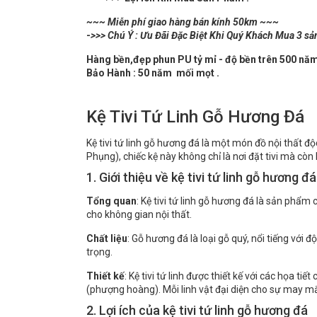
~~~ Miễn phí giao hàng bán kính 50km ~~~
-
>>> Chú Ý : Ưu Đãi Đặc Biệt Khi Quý Khách Mua 3 sả
Hàng bền,đẹp phun PU tỷ mỉ - độ bền trên 500 nă
Bảo Hành : 50 năm mối mọt .
Kệ Tivi Tứ Linh Gỗ Hương Đá
Kệ tivi tứ linh gỗ hương đá là một món đồ nội thất đ
Phụng), chiếc kệ này không chỉ là nơi đặt tivi mà cò
1. Giới thiệu về kệ tivi tứ linh gỗ hương đá
Tổng quan
: Kệ tivi tứ linh gỗ hương đá là sản phẩm 
cho không gian nội thất.
Chất liệu
: Gỗ hương đá là loại gỗ quý, nổi tiếng vớ
trọng.
Thiết kế
: Kệ tivi tứ linh được thiết kế với các họa t
(phượng hoàng). Mỗi linh vật đại diện cho sự may mắ
2. Lợi ích của kệ tivi tứ linh gỗ hương đá