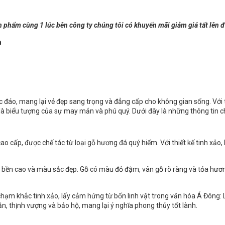
n phẩm cùng 1 lúc bên công ty chúng tôi có khuyến mãi giảm giá tất lên 
m
ộc đáo, mang lại vẻ đẹp sang trọng và đẳng cấp cho không gian sống. Với t
n là biểu tượng của sự may mắn và phú quý. Dưới đây là những thông tin ch
cao cấp, được chế tác từ loại gỗ hương đá quý hiếm. Với thiết kế tinh xảo,
i độ bền cao và màu sắc đẹp. Gỗ có màu đỏ đậm, vân gỗ rõ ràng và tỏa hư
iết chạm khắc tinh xảo, lấy cảm hứng từ bốn linh vật trong văn hóa Á Đông:
n, thịnh vượng và bảo hộ, mang lại ý nghĩa phong thủy tốt lành.