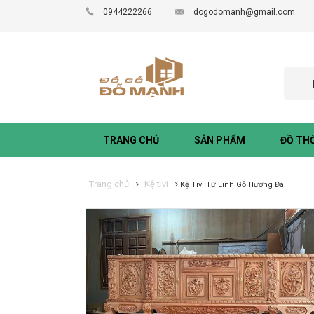
0944222266
dogodomanh@gmail.com
TRANG CHỦ
SẢN PHẨM
ĐỒ TH
Trang chủ
Kệ tivi
Kệ Tivi Tứ Linh Gỗ Hương Đá