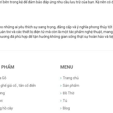
rí bên trong kệ để đảm bảo đáp ứng nhu cầu lưu trữ của bạn. Kệ nên có đủ
ho những ai yêu thích sự sang trọng, đẳng cấp và ý nghĩa phong thủy tốt là
uản tivi và các thiết bị điện tử mà còn là một tác phẩm nghệ thuật, mang
 hương đá phù hợp để tận hưởng không gian sống thật sự hoàn hảo và tiệ
 PHẨM
MENU
a Gỗ
Trang chủ
ghế giả cổ , tân cổ điển
Sản phẩm
ờng
Đồ Thờ
vi
Tủ
g hồ cây
Blog