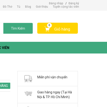
Đăng nhập
/
Đăng ký
Đồ Thờ
Tủ
Blog
Giới thiệu
Tuyển cộng tác viên
0
Tìm Kiếm
Giỏ hàng
 VIÊN
Miễn phí vận chuyển
HÀNG
Giao hàng ngay (Tại Hà
Nội & TP. Hồ Chí Minh)