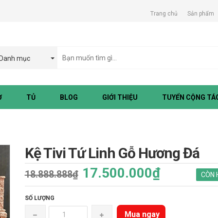
Trang chủ
Sản phẩm
Danh mục
Ờ
TỦ
BLOG
GIỚI THIỆU
TUYỂN CỘNG TÁC
Kệ Tivi Tứ Linh Gỗ Hương Đá
17.500.000₫
18.888.888₫
CÒN 
SỐ LƯỢNG
Mua ngay