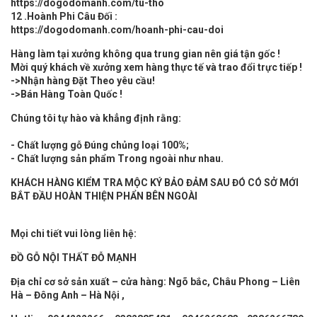
https://dogodomanh.com/tu-tho
12 .Hoành Phi Câu Đối :
https://dogodomanh.com/hoanh-phi-cau-doi
Hàng làm tại xưởng không qua trung gian nên giá tận gốc !
Mời quý khách về xưởng xem hàng thực tế và trao đổi trực tiếp !
->Nhận hàng Đặt Theo yêu cầu!
->Bán Hàng Toàn Quốc !
Chúng tôi tự hào và khẳng định rằng:
- Chất lượng gỗ Đúng chủng loại 100%;
- Chất lượng sản phẩm Trong ngoài như nhau.
KHÁCH HÀNG KIỂM TRA MỘC KÝ BẢO ĐẢM SAU ĐÓ CÓ SỞ MỚI
BẮT ĐẦU HOÀN THIỆN PHẨN BÊN NGOÀI
Mọi chi tiết vui lòng liên hệ:
ĐỒ GỖ
NỘI THẤT
ĐỖ MẠNH
Địa chỉ cơ sở sản xuất – cửa hàng: Ngõ bắc, Châu Phong – Liên
Hà – Đông Anh – Hà Nội ,