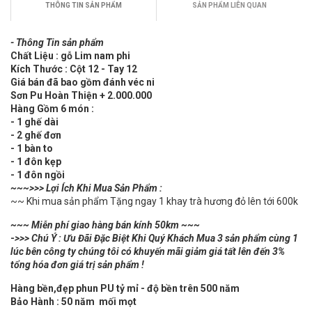
THÔNG TIN SẢN PHẨM
SẢN PHẨM LIÊN QUAN
- Thông Tin sản phẩm
Chất Liệu : gỗ Lim nam phi
Kích Thước : Cột 12 - Tay 12
Giá bán đã bao gồm đánh véc ni
Sơn Pu Hoàn Thiện + 2.000.000
Hàng Gồm 6 món :
- 1 ghế dài
- 2 ghế đơn
- 1 bàn to
- 1 đôn kẹp
- 1 đôn ngồi
~~~>>> Lợi Ích Khi Mua Sản Phẩm :
~~ Khi mua sản phẩm Tặng ngay 1 khay trà hương đỏ lên tới 600k
~~~ Miễn phí giao hàng bán kính 50km ~~~
-
>>> Chú Ý : Ưu Đãi Đặc Biệt Khi Quý Khách Mua 3 sản phẩm cùng 1
lúc bên công ty chúng tôi có khuyến mãi giảm giá tất lên đến 3%
tổng hóa đơn giá trị sản phẩm !
Hàng bền,đẹp phun PU tỷ mỉ - độ bền trên 500 năm
Bảo Hành : 50 năm mối mọt