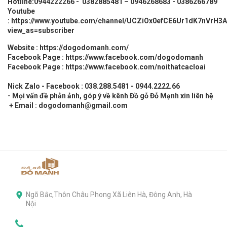
Hotline:0944222266 - 0382885481 – 0946268683 - 0386266789
Youtube
:
https://www.youtube.com/channel/UCZiOx0efCE6Ur1dK7nVrH3A
view_as=subscriber
Website :
https://dogodomanh.com/
Facebook Page :
https://www.facebook.com/dogodomanh
Facebook Page :
https://www.facebook.com/noithatcacloai
Nick Zalo - Facebook : 038.288.5481 - 0944.2222.66
- Mọi vấn đề phản ảnh, góp ý về kênh Đồ gỗ Đỗ Mạnh xin liên hệ
+ Email : dogodomanh@gmail.com
Ngõ Bắc,Thôn Châu Phong Xã Liên Hà, Đông Anh, Hà
Nội