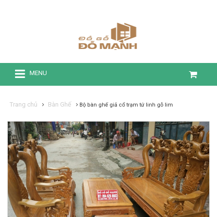
MENU
Trang chủ
Bàn Ghế
Bộ bàn ghế giả cổ trạm tứ linh gỗ lim