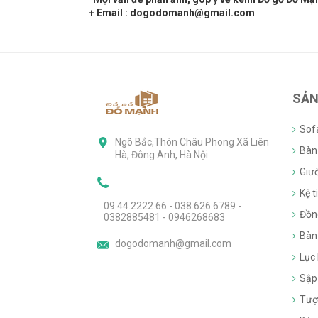
+ Email : dogodomanh@gmail.com
SẢN
Sof
Ngõ Bắc,Thôn Châu Phong Xã Liên
Bàn 
Hà, Đông Anh, Hà Nội
Giư
Kệ ti
09.44.2222.66 - 038.626.6789 -
Đồn
0382885481 - 0946268683
Bàn
dogodomanh@gmail.com
Lục
Sập
Tượ