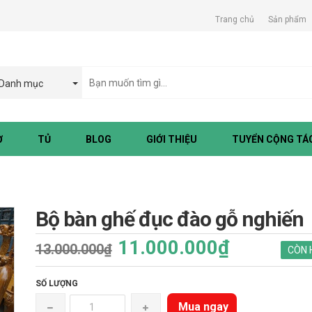
Trang chủ
Sản phẩm
Danh mục
Ờ
TỦ
BLOG
GIỚI THIỆU
TUYỂN CỘNG TÁC
Bộ bàn ghế đục đào gỗ nghiến
11.000.000₫
13.000.000₫
CÒN 
SỐ LƯỢNG
Mua ngay