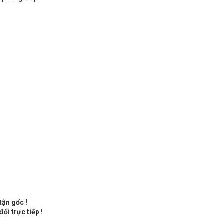
tận gốc !
ổi trực tiếp !