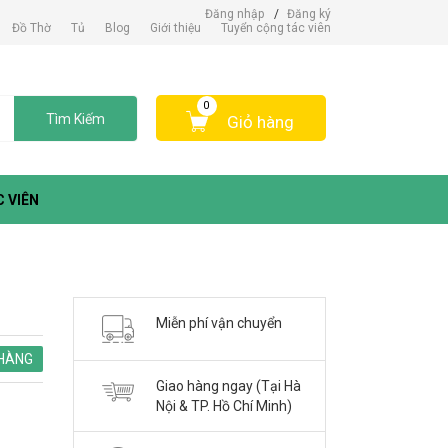
Đăng nhập
/
Đăng ký
Đồ Thờ
Tủ
Blog
Giới thiệu
Tuyển cộng tác viên
0
Tìm Kiếm
Giỏ hàng
 VIÊN
Miễn phí vận chuyển
HÀNG
Giao hàng ngay (Tại Hà
Nội & TP. Hồ Chí Minh)