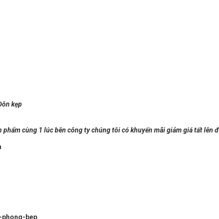
Đôn kẹp
n phẩm cùng 1 lúc bên công ty chúng tôi có khuyến mãi giảm giá tất lên 
m
-phong-bep