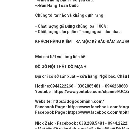
->Nhận hàng Đặt Theo yêu cầu!
->Bán Hàng Toàn Quốc !
Chúng tôi tự hào và khẳng định rằng:
- Chất lượng gỗ Đúng chủng loại 100%;
- Chất lượng sản phẩm Trong ngoài như nhau.
KHÁCH HÀNG KIỂM TRA MỘC KÝ BẢO ĐẢM SAU ĐÓ
Mọi chi tiết vui lòng liên hệ:
ĐỒ GỖ
NỘI THẤT
ĐỖ MẠNH
Địa chỉ cơ sở sản xuất – cửa hàng: Ngõ bắc, Châu
Hotline:0944222266 - 0382885481 – 0946268683
Youtube :
https://www.youtube.com/channel/UC
Website :
https://dogodomanh.com/
Facebook Page :
https://www.facebook.com/do
Facebook Page :
https://www.facebook.com/noit
Nick Zalo - Facebook : 038.288.5481 - 0944.2222
- Mọi vấn đề phản ảnh, góp ý về kênh Đồ gỗ Đỗ Mạn