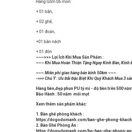
Hàng Gồm 06 món:
+ 01 bàn,
+ 02 ghế,
+ 01 đoản,
+01 bàn nách
+ 01 đôn
~~~
>>> Lợi Ích Khi Mua Sản Phẩm :
~~~ Khi Mua Hoàn Thiện Tặng Ngay Kính Bàn, Kính 
~~~ Miễn phí giao hàng bán kính 50km ~~~
-
>>> Chú Ý : Ưu Đãi Đặc Biệt Khi Quý Khách Mua 3 sả
Hàng bền,đẹp phun PU tỷ mỉ - độ bền trên 500 nă
Bảo Hành : 50 năm mối mọt
Xem thêm sản phẩm khác:
1. Bàn ghế phòng khách :
https://dogodomanh.com/ban-ghe-phong-khach
2. Bàn Ghế Phòng Ăn :
https://dogodomanh.com/bo-ban-ghe-phong-an