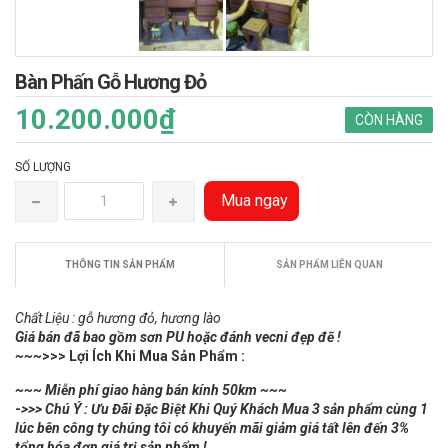
Bàn Phấn Gỗ Hương Đỏ
10.200.000₫
CÒN HÀNG
SỐ LƯỢNG
Mua ngay
THÔNG TIN SẢN PHẨM
SẢN PHẨM LIÊN QUAN
Chất Liệu : gỗ hương đỏ, hương lào
Giá bán đã bao gồm sơn PU hoặc đánh vecni đẹp đẽ !
~~~
>>> Lợi Ích Khi Mua Sản Phẩm :
~~~ Miễn phí giao hàng bán kính 50km ~~~
-
>>> Chú Ý : Ưu Đãi Đặc Biệt Khi Quý Khách Mua 3 sản phẩm cùng 1
lúc bên công ty chúng tôi có khuyến mãi giảm giá tất lên đến 3%
tổng hóa đơn giá trị sản phẩm !