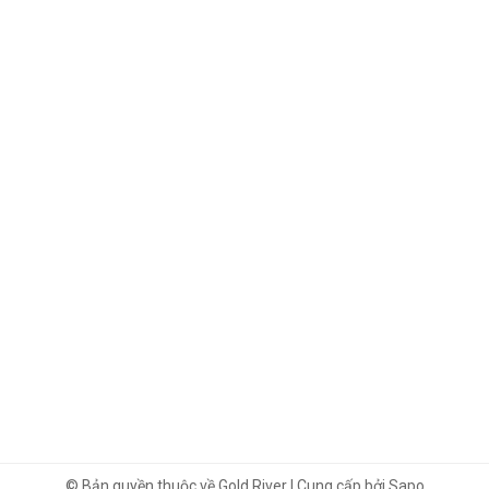
© Bản quyền thuộc về Gold River | Cung cấp bởi Sapo