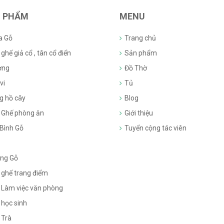
 PHẨM
MENU
a Gỗ
Trang chủ
ghế giả cổ , tân cổ điển
Sản phẩm
ờng
Đồ Thờ
vi
Tủ
g hồ cây
Blog
 Ghế phòng ăn
Giới thiệu
 Bình Gỗ
Tuyển cộng tác viên
ng Gỗ
 ghế trang điểm
 Làm việc văn phòng
 học sinh
 Trà