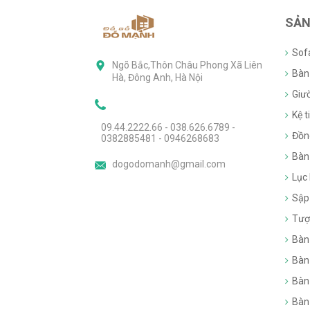
SẢN
Sof
Ngõ Bắc,Thôn Châu Phong Xã Liên
Bàn 
Hà, Đông Anh, Hà Nội
Giư
Kệ ti
09.44.2222.66 - 038.626.6789 -
Đồn
0382885481 - 0946268683
Bàn
dogodomanh@gmail.com
Lục
Sập
Tượ
Bàn
Bàn
Bàn
Bàn