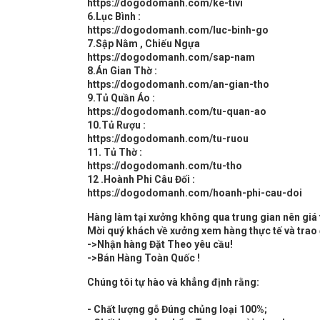
https://dogodomanh.com/ke-tivi
6.Lục Bình :
https://dogodomanh.com/luc-binh-go
7.Sập Nằm , Chiếu Ngựa
https://dogodomanh.com/sap-nam
8.Án Gian Thờ :
https://dogodomanh.com/an-gian-tho
9.Tủ Quần Áo :
https://dogodomanh.com/tu-quan-ao
10.Tủ Rượu :
https://dogodomanh.com/tu-ruou
11. Tủ Thờ :
https://dogodomanh.com/tu-tho
12 .Hoành Phi Câu Đối :
https://dogodomanh.com/hoanh-phi-cau-doi
Hàng làm tại xưởng không qua trung gian nên giá 
Mời quý khách về xưởng xem hàng thực tế và trao đ
->Nhận hàng Đặt Theo yêu cầu!
->Bán Hàng Toàn Quốc !
Chúng tôi tự hào và khẳng định rằng:
- Chất lượng gỗ Đúng chủng loại 100%;