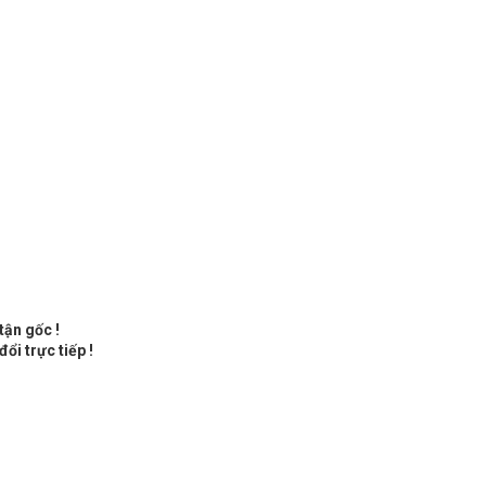
tận gốc !
ổi trực tiếp !