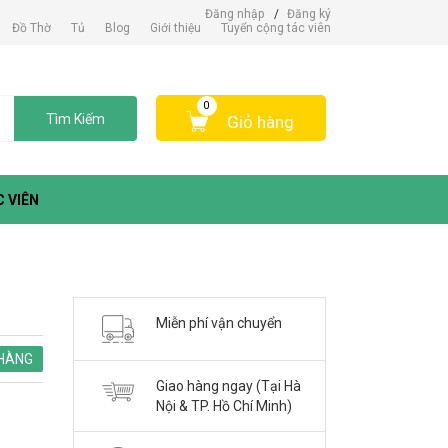
Đăng nhập
/
Đăng ký
Đồ Thờ
Tủ
Blog
Giới thiệu
Tuyển cộng tác viên
0
Tìm Kiếm
Giỏ hàng
 VIÊN
Miễn phí vận chuyển
HÀNG
Giao hàng ngay (Tại Hà
Nội & TP. Hồ Chí Minh)