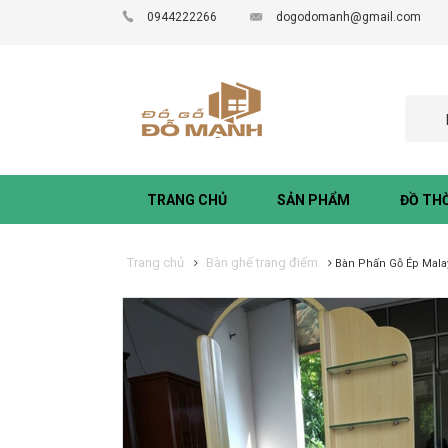
0944222266
dogodomanh@gmail.com
TRANG CHỦ
SẢN PHẨM
ĐỒ TH
Trang chủ
Bàn ghế trang điểm
Bàn Phấn Gỗ Ép Mala