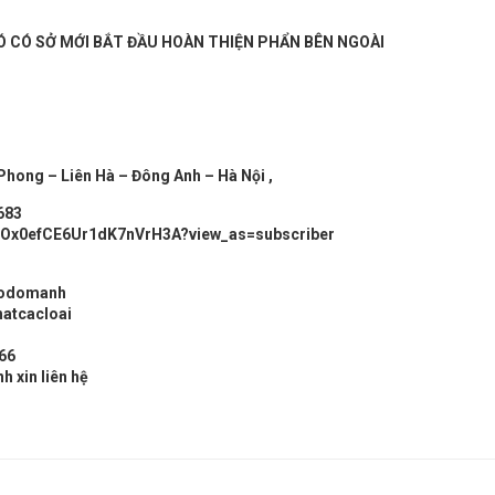
 CÓ SỞ MỚI BẮT ĐẦU HOÀN THIỆN PHẨN BÊN NGOÀI
 Phong – Liên Hà – Đông Anh – Hà Nội ,
683
ZiOx0efCE6Ur1dK7nVrH3A?view_as=subscriber
godomanh
hatcacloai
.66
h xin liên hệ