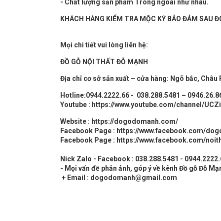
- Chất lượng sản phẩm Trong ngoài như nhau.
KHÁCH HÀNG KIỂM TRA MỘC KÝ BẢO ĐẢM SAU ĐÓ
Mọi chi tiết vui lòng liên hệ:
ĐỒ GỖ
NỘI THẤT
ĐỖ MẠNH
Địa chỉ cơ sở sản xuất – cửa hàng: Ngõ bắc, Châu
Hotline:0944.2222.66 - 038.288.5481 – 0946.26.8
Youtube :
https://www.youtube.com/channel/UC
Website :
https://dogodomanh.com/
Facebook Page :
https://www.facebook.com/do
Facebook Page :
https://www.facebook.com/noit
Nick Zalo - Facebook : 038.288.5481 - 0944.2222
- Mọi vấn đề phản ảnh, góp ý về kênh Đồ gỗ Đỗ Mạn
+ Email : dogodomanh@gmail.com