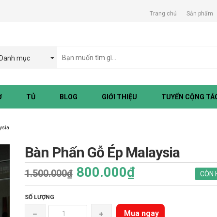
Trang chủ
Sản phẩm
Danh mục
Ờ
TỦ
BLOG
GIỚI THIỆU
TUYỂN CỘNG TÁC
ysia
Bàn Phấn Gỗ Ép Malaysia
800.000₫
1.500.000₫
CÒN 
SỐ LƯỢNG
Mua ngay